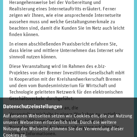
Herangehensweise bei der Vorbereitung und
Realisierung eines Internetauftritts erläutert. Ferner
zeigen wir Ihnen, wie eine ansprechende Internetseite
aussehen muss und welche Gestaltungsmerkmale zu
beachten sind, damit die Kunden Sie im Netz auch leicht
finden können.
In einem abschließenden Praxisbericht erfahren Sie,
dass kleine und mittlere Unternehmen das Internet sehr
sinnvoll nutzen können.
Diese Veranstaltung wird im Rahmen des e.biz-
Projektes von der Bremer Investitions-Gesellschaft mbH
in Kooperation mit der Kreishandwerkerschaft Bremen
und dem vom Bundesministerium für Wirtschaft und
Technologie geleiteten Netzwerk für den elektronischen
Geschäftsverkehr durchgeführt.
Datenschutzeinstellungen
Hinweis: Wir bieten Ihnen an, die
Veranstaltungsinhalte in einem Workshop zu vertiefen.
Auf unseren Webseiten setzen wir Cookies ein, die zur Nutzung
Die Durchführung dieses Workshops ist am 27.
unserer Webseiten erforderlich sind. Durch die weitere
November geplant. Am Veranstaltungstag erhalten Sie
Nutzung der Webseite stimmen Sie der Verwendung dieser
weitere Informationen.
Cookies zu.