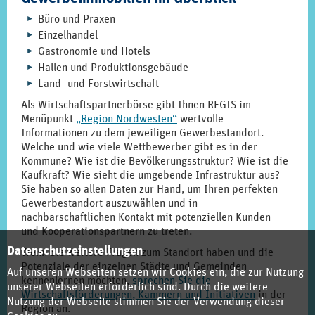
Büro und Praxen
Einzelhandel
Gastronomie und Hotels
Hallen und Produktionsgebäude
Land- und Forstwirtschaft
Als Wirtschaftspartnerbörse gibt Ihnen REGIS im
Menüpunkt
„Region Nordwesten“
wertvolle
Informationen zu dem jeweiligen Gewerbestandort.
Welche und wie viele Wettbewerber gibt es in der
Kommune? Wie ist die Bevölkerungsstruktur? Wie ist die
Kaufkraft? Wie sieht die umgebende Infrastruktur aus?
Sie haben so allen Daten zur Hand, um Ihren perfekten
Gewerbestandort auszuwählen und in
nachbarschaftlichen Kontakt mit potenziellen Kunden
und Kooperationspartnern zu treten.
Datenschutzeinstellungen
Wenn Sie weitere Fragen zum Standort haben und die
Potenziale der einzelnen Städte und Gemeinden
Auf unseren Webseiten setzen wir Cookies ein, die zur Nutzung
kennenlernen möchten,
sprechen Sie die
unserer Webseiten erforderlich sind. Durch die weitere
Wirtschaftsförderungen, Kammern und Initiativen
in der
Nutzung der Webseite stimmen Sie der Verwendung dieser
Region an.