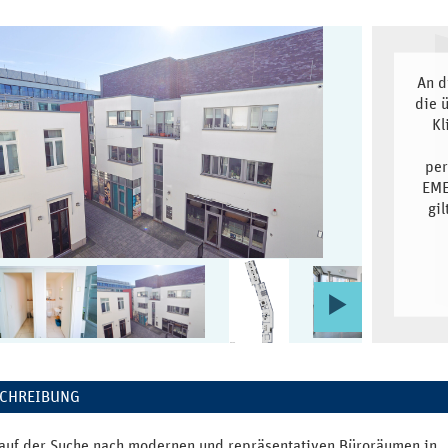
An d
die 
Kl
per
EME
gi
ORHERIGE
NÄCHST
d
ITE
SEITE
SCHREIBUNG
 auf der Suche nach modernen und repräsentativen Büroräumen in