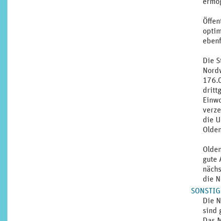
ermög
Öffen
optim
ebenf
Die S
Nordw
176.0
dritt
Einwo
verze
die U
Olden
Olden
gute 
nächs
die N
SONSTIG
Die N
sind 
Das M