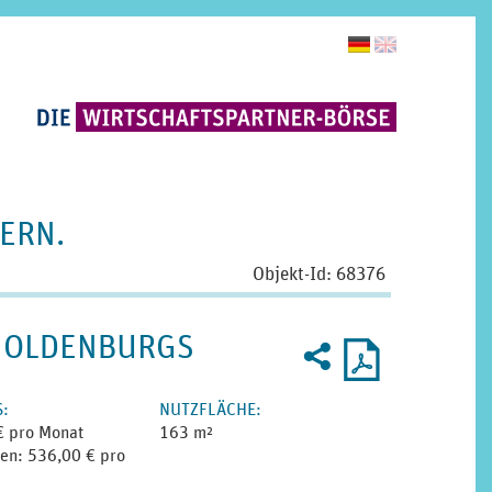
ERN.
Objekt-Id: 68376
Weiterempfehlen
Druckprofil
M OLDENBURGS
2
U
als
PDF
S
:
NUTZ­FLÄCHE
:
€ pro Monat
163 m²
en: 536,00 € pro