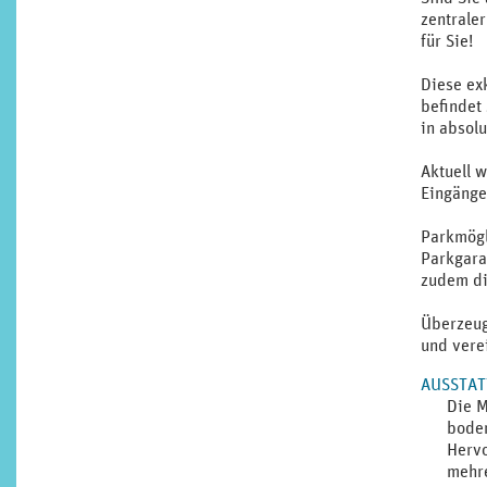
zentrale
für Sie!
Diese ex
befindet
in absol
Aktuell w
Eingänge
Parkmögl
Parkgara
zudem di
Überzeug
und vere
AUSSTA
Die M
boden
Hervo
mehre