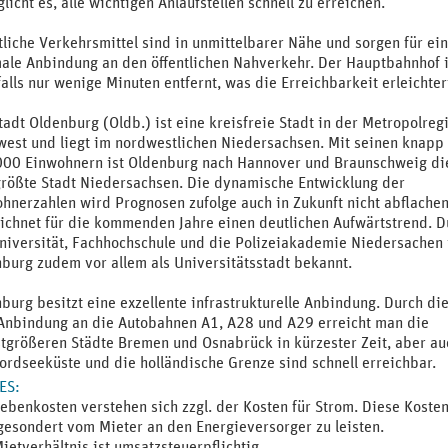
licht es, alle wichtigen Anlaufstellen schnell zu erreichen.
tliche Verkehrsmittel sind in unmittelbarer Nähe und sorgen für ei
ale Anbindung an den öffentlichen Nahverkehr. Der Hauptbahnhof i
alls nur wenige Minuten entfernt, was die Erreichbarkeit erleichter
tadt Oldenburg (Oldb.) ist eine kreisfreie Stadt in der Metropolreg
est und liegt im nordwestlichen Niedersachsen. Mit seinen knapp
00 Einwohnern ist Oldenburg nach Hannover und Braunschweig di
größte Stadt Niedersachsen. Die dynamische Entwicklung der
hnerzahlen wird Prognosen zufolge auch in Zukunft nicht abflache
ichnet für die kommenden Jahre einen deutlichen Aufwärtstrend. D
niversität, Fachhochschule und die Polizeiakademie Niedersachen 
burg zudem vor allem als Universitätsstadt bekannt.
burg besitzt eine exzellente infrastrukturelle Anbindung. Durch di
Anbindung an die Autobahnen A1, A28 und A29 erreicht man die
tgrößeren Städte Bremen und Osnabrück in kürzester Zeit, aber au
ordseeküste und die holländische Grenze sind schnell erreichbar.
ES
:
ebenkosten verstehen sich zzgl. der Kosten für Strom. Diese Koste
gesondert vom Mieter an den Energieversorger zu leisten.
ietverhältnis ist umsatzsteuerpflichtig.