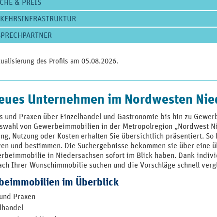
CHE & PREIS
RKEHRSINFRASTRUKTUR
SPRECHPARTNER
tualisierung des Profils am
05.08.2026
.
neues Unternehmen im Nordwesten Nie
s und Praxen über Einzelhandel und Gastronomie bis hin zu Gewerb
swahl von Gewerbeimmobilien in der Metropolregion „Nordwest Nie
ung, Nutzung oder Kosten erhalten Sie übersichtlich präsentiert. S
zen und bestimmen. Die Suchergebnisse bekommen sie über eine übe
rbeimmobilie in Niedersachsen sofort im Blick haben. Dank individ
nach Ihrer Wunschimmobilie suchen und die Vorschläge schnell verg
beimmobilien im Überblick
und Praxen
lhandel