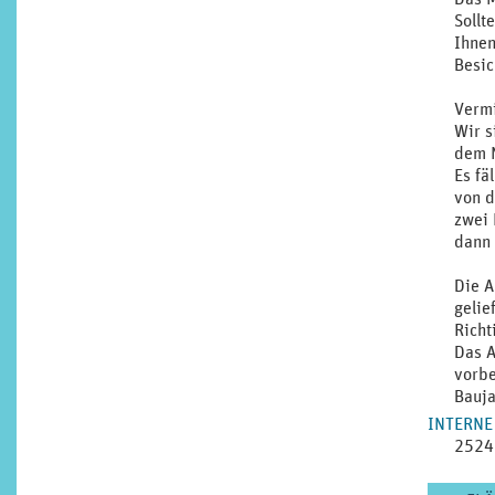
Sollt
Ihnen
Besic
Vermi
Wir s
dem N
Es fä
von d
zwei 
dann 
Die A
gelie
Richt
Das A
vorbe
Bauja
INTERNE
2524