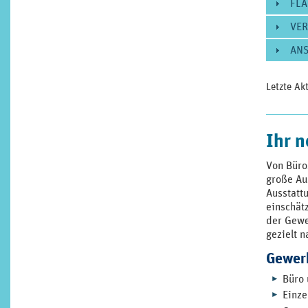
FLÄ
VE
AN
Letzte Ak
Ihr 
Von Büro
große Au
Ausstatt
einschät
der Gewe
gezielt 
Gewer
Büro 
Einze