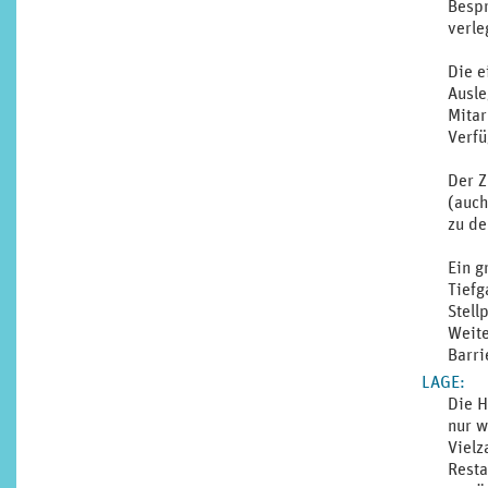
Bespr
verle
Die e
Ausle
Mitar
Verfü
Der Z
(auch
zu de
Ein g
Tiefg
Stell
Weite
Barri
LAGE
:
Die H
nur w
Vielz
Resta