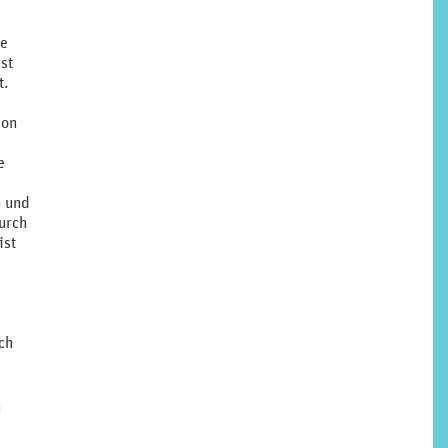
ne
st
t.
ion
e
n und
urch
ist
e
ch
n