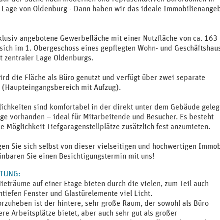
r Lage von Oldenburg - Dann haben wir das ideale Immobilienange
klusiv angebotene Gewerbefläche mit einer Nutzfläche von ca. 163
 sich im 1. Obergeschoss eines gepflegten Wohn- und Geschäftshau
ut zentraler Lage Oldenburgs.
ird die Fläche als Büro genutzt und verfügt über zwei separate
 (Haupteingangsbereich mit Aufzug).
ichkeiten sind komfortabel in der direkt unter dem Gebäude gele
ge vorhanden – ideal für Mitarbeitende und Besucher. Es besteht
e Möglichkeit Tiefgaragenstellplätze zusätzlich fest anzumieten.
en Sie sich selbst von dieser vielseitigen und hochwertigen Immob
inbaren Sie einen Besichtigungstermin mit uns!
TTUNG
:
ieträume auf einer Etage bieten durch die vielen, zum Teil auch
tiefen Fenster und Glastürelemente viel Licht.
rzuheben ist der hintere, sehr große Raum, der sowohl als Büro
re Arbeitsplätze bietet, aber auch sehr gut als großer