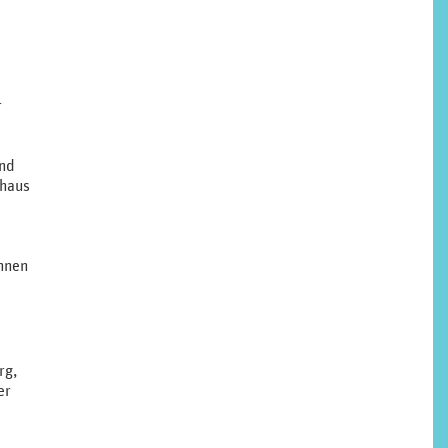
r
end
nhaus
önnen
rg,
er