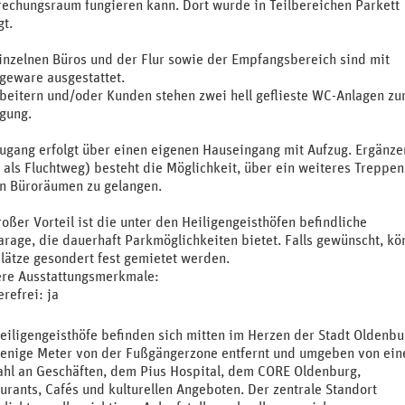
echungsraum fungieren kann. Dort wurde in Teilbereichen Parkett
gt.
inzelnen Büros und der Flur sowie der Empfangsbereich sind mit
geware ausgestattet.
beitern und/oder Kunden stehen zwei hell geflieste WC-Anlagen zu
gung.
ugang erfolgt über einen eigenen Hauseingang mit Aufzug. Ergänz
 als Fluchtweg) besteht die Möglichkeit, über ein weiteres Treppe
n Büroräumen zu gelangen.
roßer Vorteil ist die unter den Heiligengeisthöfen befindliche
arage, die dauerhaft Parkmöglichkeiten bietet. Falls gewünscht, k
plätze gesondert fest gemietet werden.
re Ausstattungsmerkmale:
erefrei: ja
eiligengeisthöfe befinden sich mitten im Herzen der Stadt Oldenbu
enige Meter von der Fußgängerzone entfernt und umgeben von ein
ahl an Geschäften, dem Pius Hospital, dem CORE Oldenburg,
urants, Cafés und kulturellen Angeboten. Der zentrale Standort