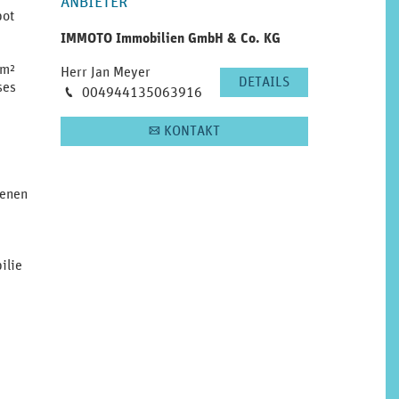
ANBIETER
bot
IMMOTO Immobilien GmbH & Co. KG
 m²
Herr Jan Meyer
DETAILS
ses
Telefon
004944135063916
M
KONTAKT
A
genen
ilie