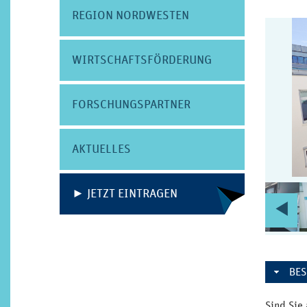
REGION NORDWESTEN
WIRTSCHAFTS­FÖRDERUNG
FORSCHUNGS­PARTNER
AKTUELLES
► JETZT EINTRAGEN
V
c
SE
BE
Sind Sie