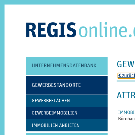
GEW
UNTERNEHMENS­DATENBANK
zurüc
o
GEWERBE­STANDORTE
ATT
GEWERBE­FLÄCHEN
IMMOBI
GEWERBEIMMOBILIEN
Bürohau
IMMOBILIEN ANBIETEN