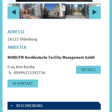
VORHERIGE
NÄC
c
d
SEITE
SEIT
SEITENLEISTE
ADRESSE
26122 Oldenburg
ANBIETER
NORD/FM Norddeutsche Facility-Management GmbH
Frau Kim Kortha
DETAILS
Telefon
00494213392756
M
KONTAKT
A
BESCHREIBUNG