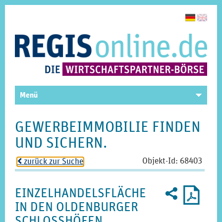
Menü
GEWERBEIMMOBILIE FINDEN
UND SICHERN.
Objekt-Id: 68403
zurück zur Suche
o
Weiterempfe
Druckp
2
EINZELHANDELSFLÄCHE
U
als
PDF
IN DEN OLDENBURGER
SCHLOSSHÖFEN