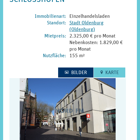
Immobilienart
:
Einzelhandelsladen
Standort
:
Stadt
Oldenburg
(Oldenburg)
Miet­preis
:
2.325,00 € pro Monat
Nebenkosten: 1.829,00 €
pro Monat
Nutz­fläche
:
155 m²
BILDER
KARTE
1
E