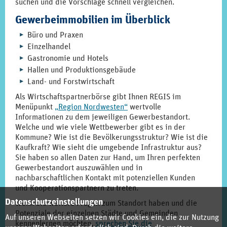
suchen und die Vorschläge schnell vergleichen.
Gewerbeimmobilien im Überblick
Büro und Praxen
Einzelhandel
Gastronomie und Hotels
Hallen und Produktionsgebäude
Land- und Forstwirtschaft
Als Wirtschaftspartnerbörse gibt Ihnen REGIS im
Menüpunkt
„Region Nordwesten“
wertvolle
Informationen zu dem jeweiligen Gewerbestandort.
Welche und wie viele Wettbewerber gibt es in der
Kommune? Wie ist die Bevölkerungsstruktur? Wie ist die
Kaufkraft? Wie sieht die umgebende Infrastruktur aus?
Sie haben so allen Daten zur Hand, um Ihren perfekten
Gewerbestandort auszuwählen und in
nachbarschaftlichen Kontakt mit potenziellen Kunden
und Kooperationspartnern zu treten.
Datenschutzeinstellungen
Wenn Sie weitere Fragen zum Standort haben und die
Potenziale der einzelnen Städte und Gemeinden
Auf unseren Webseiten setzen wir Cookies ein, die zur Nutzung
kennenlernen möchten,
sprechen Sie die