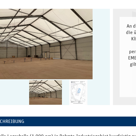
An d
die 
Kl
per
EME
gi
SCHREIBUNG