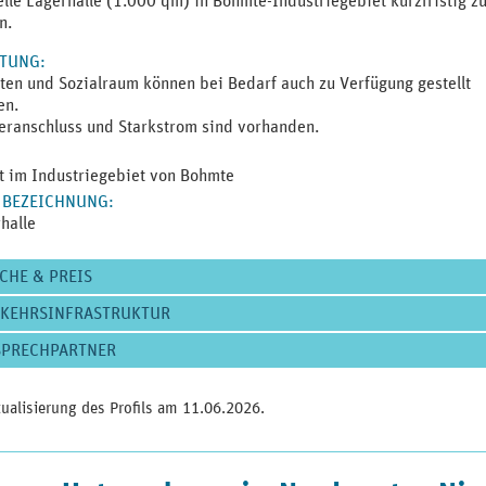
elle Lagerhalle (1.000 qm) in Bohmte-Industriegebiet kurzfristig z
n.
TTUNG
:
tten und Sozialraum können bei Bedarf auch zu Verfügung gestellt
en.
ranschluss und Starkstrom sind vorhanden.
t im Industriegebiet von Bohmte
 BEZEICHNUNG
:
halle
CHE & PREIS
RKEHRSINFRASTRUKTUR
SPRECHPARTNER
tualisierung des Profils am
11.06.2026
.