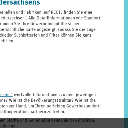
dersachsens
ehallen und Fabriken, auf REGIS finden Sie eine
dersachsen“. Alle Detailinformationen wie Standort,
o können Sie Ihre Gewerbeimmobilie sicher
rsichtliche Karte angezeigt, sodass Sie die Lage
ueller Suchkriterien und Filter können Sie ganz
leichen.
esten“
wertvolle Informationen zu dem jeweiligen
e? Wie ist die Bevölkerungsstruktur? Wie ist die
Daten zur Hand, um Ihren perfekten Gewerbestandort
d Kooperationspartnern zu treten.
lnen Städte und Gemeinden kennenlernen möchten,
egion an.