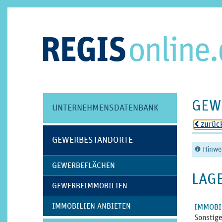
GEW
UNTERNEHMENS­DATENBANK
zurüc
o
GEWERBE­STANDORTE
Hinwe
C
GEWERBE­FLÄCHEN
LAG
GEWERBEIMMOBILIEN
IMMOBILIEN ANBIETEN
IMMOBI
Sonstig