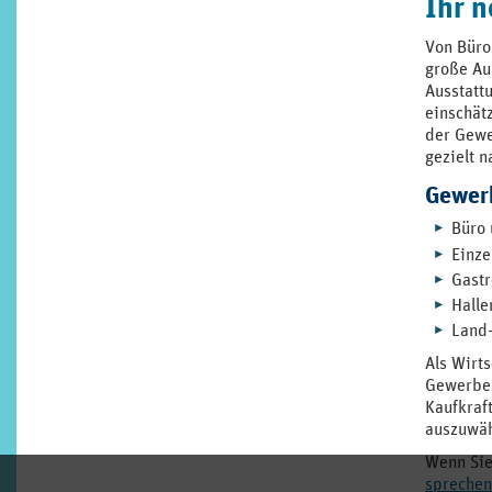
Ihr 
Von Büro
große Au
Ausstatt
einschät
der Gewe
gezielt 
Gewer
Büro 
Einze
Gastr
Halle
Land-
Als Wirt
Gewerbes
Kaufkraf
auszuwäh
Wenn Sie
sprechen