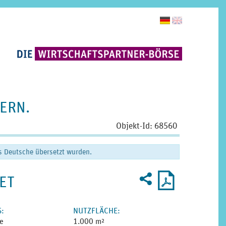
ERN.
Objekt-Id: 68560
ns Deutsche übersetzt wurden.
Weiterempfehlen
Druckprofil
2
U
als
ET
PDF
S
:
NUTZ­FLÄCHE
:
e
1.000 m²