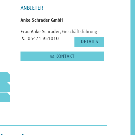
u
ANBIETER
Anke Schrader GmbH
Frau Anke Schrader
,
Geschäftsführung
Telefon
05471 951010
M
DETAILS
KONTAKT
A