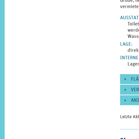
Große, h
vermiete
AUSSTA
Toile
werd
Wasse
LAGE
:
direk
INTERNE
Lager
FLÄ
VE
AN
Letzte Ak