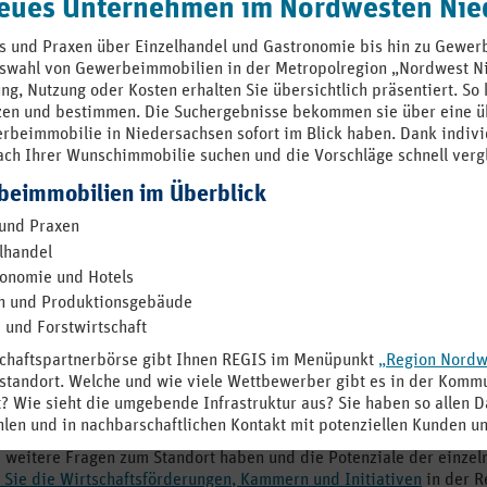
neues Unternehmen im Nordwesten Nie
s und Praxen über Einzelhandel und Gastronomie bis hin zu Gewerb
swahl von Gewerbeimmobilien in der Metropolregion „Nordwest Nie
ung, Nutzung oder Kosten erhalten Sie übersichtlich präsentiert. S
zen und bestimmen. Die Suchergebnisse bekommen sie über eine übe
rbeimmobilie in Niedersachsen sofort im Blick haben. Dank individ
nach Ihrer Wunschimmobilie suchen und die Vorschläge schnell verg
beimmobilien im Überblick
und Praxen
lhandel
onomie und Hotels
n und Produktionsgebäude
 und Forstwirtschaft
schaftspartnerbörse gibt Ihnen REGIS im Menüpunkt
„Region Nordw
tandort. Welche und wie viele Wettbewerber gibt es in der Kommun
t? Wie sieht die umgebende Infrastruktur aus? Sie haben so allen 
len und in nachbarschaftlichen Kontakt mit potenziellen Kunden un
 weitere Fragen zum Standort haben und die Potenziale der einze
 Sie die Wirtschaftsförderungen, Kammern und Initiativen
in der R